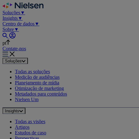
Skip
to
Soluções
▼
content
Insights
▼
Centro de dados
▼
Sobre
▼
pt
Contate-nos
Soluções
Todas as soluções
Medição de audiências
Planejamento de mídia
Otimização de marketing
Metadados para conteúdos
Nielsen Um
Insights
Todas as visões
Artigos
Estudos de caso
Perspectivas