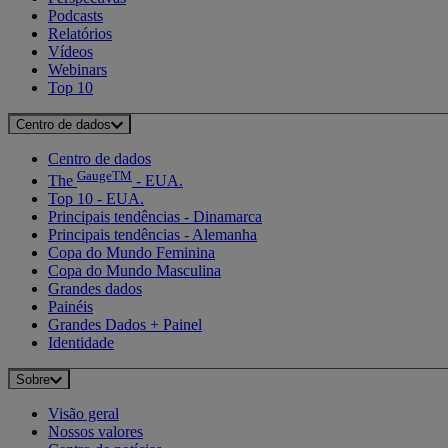
Podcasts
Relatórios
Vídeos
Webinars
Top 10
Centro de dados
Centro de dados
GaugeTM
The
- EUA.
Top 10 - EUA.
Principais tendências - Dinamarca
Principais tendências - Alemanha
Copa do Mundo Feminina
Copa do Mundo Masculina
Grandes dados
Painéis
Grandes Dados + Painel
Identidade
Sobre
Visão geral
Nossos valores