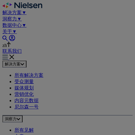
Skip
to
解决方案
▼
content
洞察力
▼
数据中心
▼
关于
▼
zh
联系我们
解决方案
所有解决方案
受众测量
媒体规划
营销优化
内容元数据
尼尔森一号
洞察力
所有见解