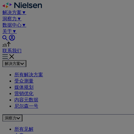
Skip
to
解决方案
▼
content
洞察力
▼
数据中心
▼
关于
▼
zh
联系我们
解决方案
所有解决方案
受众测量
媒体规划
营销优化
内容元数据
尼尔森一号
洞察力
所有见解