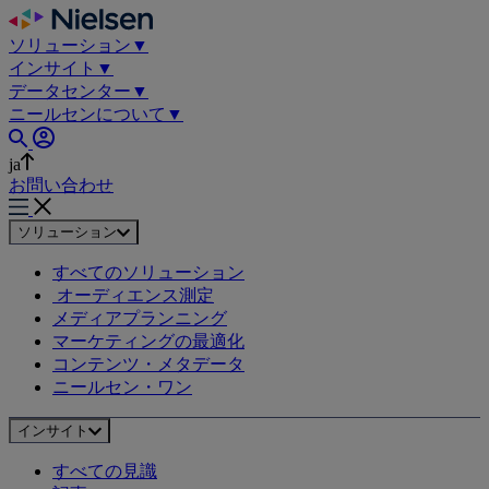
Skip
to
ソリューション
▼
content
インサイト
▼
データセンター
▼
ニールセンについて
▼
ja
お問い合わせ
ソリューション
すべてのソリューション
オーディエンス測定
メディアプランニング
マーケティングの最適化
コンテンツ・メタデータ
ニールセン・ワン
インサイト
すべての見識