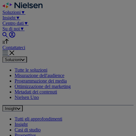
Skip
to
Soluzioni
▼
content
Insight
▼
Centro dati
▼
Su di noi
▼
it
Contattateci
Soluzioni
Tutte le soluzioni
Misurazione dell'audience
Programmazione dei media
Ottimizzazione del marketing
Metadati dei contenuti
Nielsen Uno
Insight
Tutti gli approfondimenti
Insight
Casi di studio
Prospettive