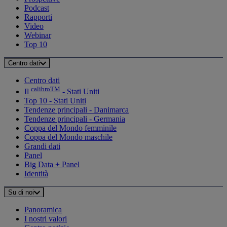
Podcast
Rapporti
Video
Webinar
Top 10
Centro dati
Centro dati
calibroTM
Il
- Stati Uniti
Top 10 - Stati Uniti
Tendenze principali - Danimarca
Tendenze principali - Germania
Coppa del Mondo femminile
Coppa del Mondo maschile
Grandi dati
Panel
Big Data + Panel
Identità
Su di noi
Panoramica
I nostri valori