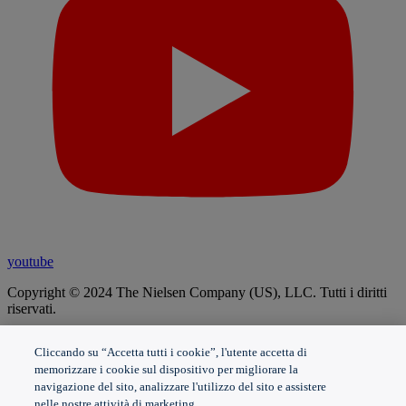
youtube
Copyright © 2024 The Nielsen Company (US), LLC. Tutti i diritti
riservati.
Avviso sulla privacy
|
Termini di utilizzo
|
Non vendere o
Cliccando su “Accetta tutti i cookie”, l'utente accetta di
condividere i miei dati personali
memorizzare i cookie sul dispositivo per migliorare la
Limitare l'uso dei miei dati personali sensibili
navigazione del sito, analizzare l'utilizzo del sito e assistere
Nielsen Marketing Cloud Informativa sulla privacy
|
Helpline
nelle nostre attività di marketing.
Integrità
|
Avviso sulla privacy sanitaria