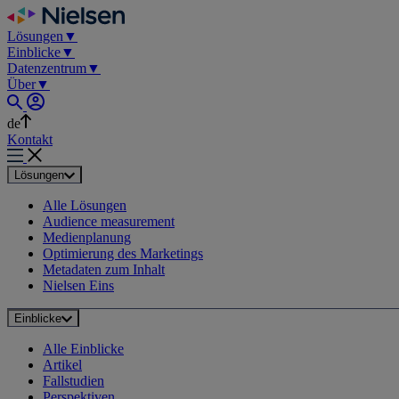
Skip
to
Lösungen
▼
content
Einblicke
▼
Datenzentrum
▼
Über
▼
de
Kontakt
Lösungen
Alle Lösungen
Audience measurement
Medienplanung
Optimierung des Marketings
Metadaten zum Inhalt
Nielsen Eins
Einblicke
Alle Einblicke
Artikel
Fallstudien
Perspektiven