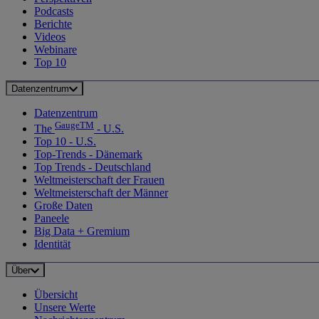
Podcasts
Berichte
Videos
Webinare
Top 10
Datenzentrum
Datenzentrum
GaugeTM
The
- U.S.
Top 10 - U.S.
Top-Trends - Dänemark
Top Trends - Deutschland
Weltmeisterschaft der Frauen
Weltmeisterschaft der Männer
Große Daten
Paneele
Big Data + Gremium
Identität
Über
Übersicht
Unsere Werte