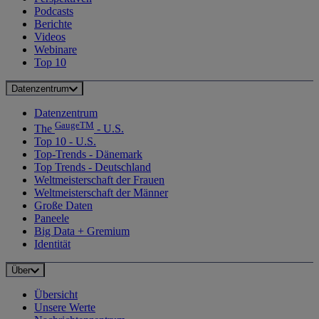
Podcasts
Berichte
Videos
Webinare
Top 10
Datenzentrum
Datenzentrum
GaugeTM
The
- U.S.
Top 10 - U.S.
Top-Trends - Dänemark
Top Trends - Deutschland
Weltmeisterschaft der Frauen
Weltmeisterschaft der Männer
Große Daten
Paneele
Big Data + Gremium
Identität
Über
Übersicht
Unsere Werte