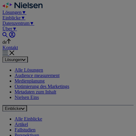
Skip
to
Lösungen
▼
content
Einblicke
▼
Datenzentrum
▼
Über
▼
de
Kontakt
Lösungen
Alle Lösungen
Audience measurement
Medienplanung
Optimierung des Marketings
Metadaten zum Inhalt
Nielsen Eins
Einblicke
Alle Einblicke
Artikel
Fallstudien
Perspektiven