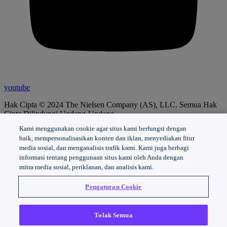
youtube
Hak Cipta © 2024 The Nielsen Company (AS), LLC. Semua Hak
Cipta Dilindungi Undang-Undang.
Kami menggunakan cookie agar situs kami berfungsi dengan
Pemberitahuan privasi
|
Ketentuan penggunaan
|
Jangan menjual
baik, mempersonalisasikan konten dan iklan, menyediakan fitur
atau membagikan informasi pribadi saya
media sosial, dan menganalisis trafik kami. Kami juga berbagi
Batasi penggunaan informasi pribadi saya yang sensitif
informasi tentang penggunaan situs kami oleh Anda dengan
Nielsen Marketing Cloud Pernyataan Privasi
|
Saluran Bantuan
mitra media sosial, periklanan, dan analisis kami.
Integritas
|
Pemberitahuan Privasi Kesehatan
Pengaturan Cookie
Tolak Semua