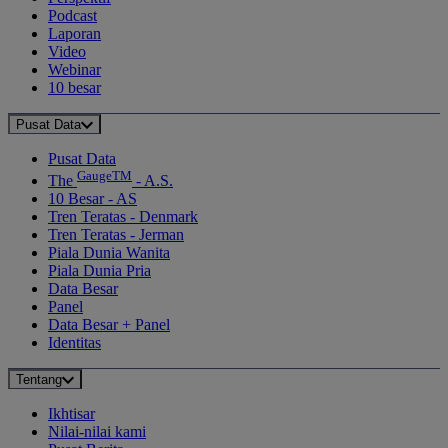
Podcast
Laporan
Video
Webinar
10 besar
Pusat Data
Pusat Data
GaugeTM
The
- A.S.
10 Besar - AS
Tren Teratas - Denmark
Tren Teratas - Jerman
Piala Dunia Wanita
Piala Dunia Pria
Data Besar
Panel
Data Besar + Panel
Identitas
Tentang
Ikhtisar
Nilai-nilai kami