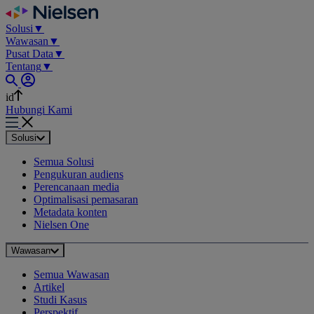
Skip
to
Solusi
▼
content
Wawasan
▼
Pusat Data
▼
Tentang
▼
id
Hubungi Kami
Solusi
Semua Solusi
Pengukuran audiens
Perencanaan media
Optimalisasi pemasaran
Metadata konten
Nielsen One
Wawasan
Semua Wawasan
Artikel
Studi Kasus
Perspektif