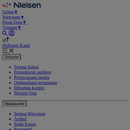
Skip
to
Solusi
▼
content
Wawasan
▼
Pusat Data
▼
Tentang
▼
id
Hubungi Kami
Solusi
Semua Solusi
Pengukuran audiens
Perencanaan media
Optimalisasi pemasaran
Metadata konten
Nielsen One
Wawasan
Semua Wawasan
Artikel
Studi Kasus
Perspektif