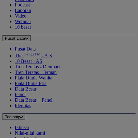
Podcast
Laporan
Video
Webinar
10 besar
Pusat Data
Pusat Data
GaugeTM
The
- A.S.
10 Besar - AS
Tren Teratas - Denmark
Tren Teratas - Jerman
Piala Dunia Wanita
Piala Dunia Pria
Data Besar
Panel
Data Besar + Panel
Identitas
Tentang
Ikhtisar
Nilai-nilai kami