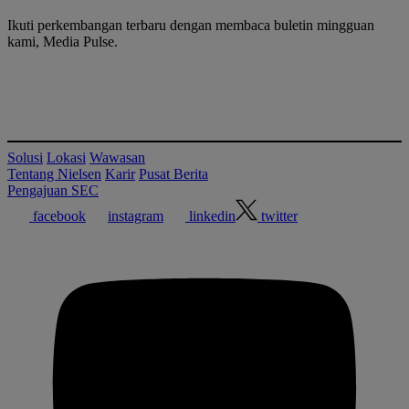
Ikuti perkembangan terbaru dengan membaca buletin mingguan
kami, Media Pulse.
Solusi
Lokasi
Wawasan
Tentang Nielsen
Karir
Pusat Berita
Pengajuan SEC
facebook
instagram
linkedin
twitter